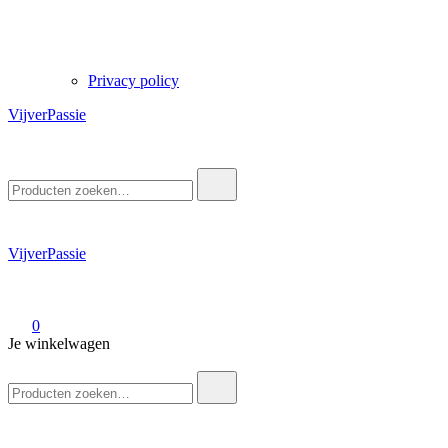
Privacy policy
VijverPassie
Zoek
naar:
VijverPassie
0
Je winkelwagen
Zoek
naar: