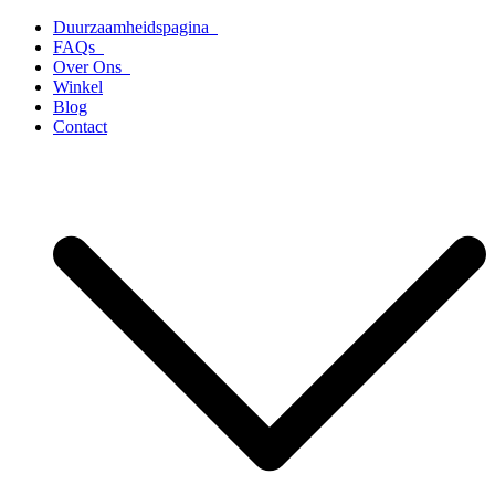
Ga
Duurzaamheidspagina
naar
FAQs
de
Over Ons
inhoud
Winkel
Blog
Contact