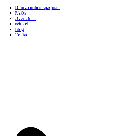
Ga
Duurzaamheidspagina
naar
FAQs
de
Over Ons
inhoud
Winkel
Blog
Contact