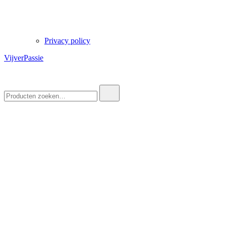
Privacy policy
VijverPassie
Zoek
naar: