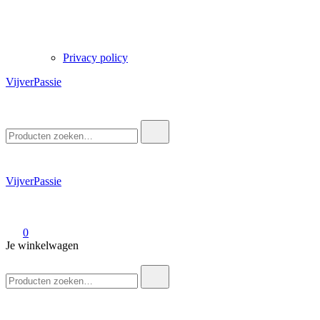
Privacy policy
VijverPassie
Zoek
naar:
VijverPassie
0
Je winkelwagen
Zoek
naar: