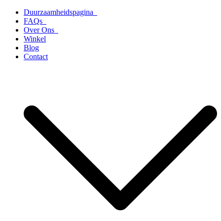
Ga
Duurzaamheidspagina
naar
FAQs
de
Over Ons
inhoud
Winkel
Blog
Contact