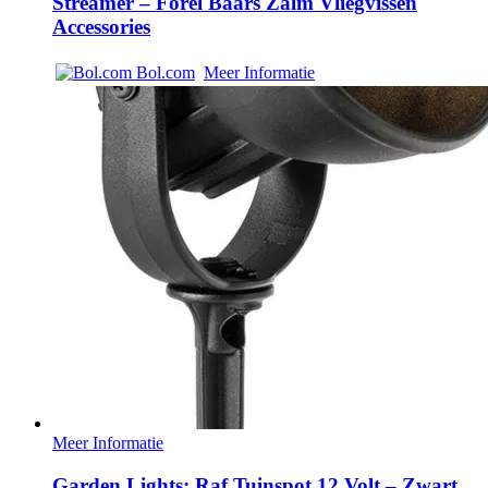
Streamer – Forel Baars Zalm Vliegvissen
Accessories
Bol.com
Meer Informatie
Meer Informatie
Garden Lights: Raf Tuinspot 12 Volt – Zwart