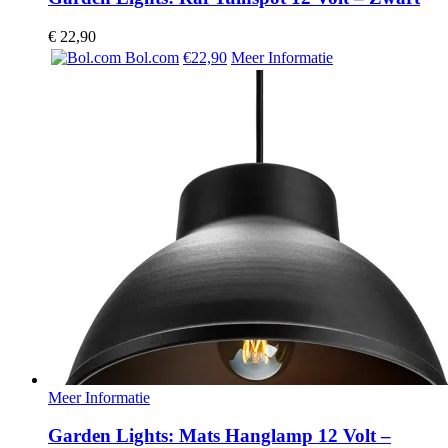
€
22,90
Bol.com
€22,90
Meer Informatie
Meer Informatie
Garden Lights: Mats Hanglamp 12 Volt –