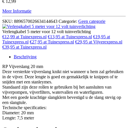
€
12,99
Meer Informatie
SKU:
8896570026634144643
Categorie:
Geen categorie
Verlengkabel 5 meter voor 12 volt tuinverlichting
€12,99 at Tuinexpress.nl
€13,95 at Tuinexpress.nl
€19,95 at
Tuinexpress.nl
€27,95 at Tuinexpress.nl
€29,95 at Vijverexpress.nl
€39,95 at Tuinexpress.nl
Beschrijving
RP Vijverslang 20 mm
Deze versterkte vijverslang knikt niet wanneer u hem zal gebruiken
in de vijver. Deze lengte is goed en gemakkelijk te knippen of te
snijden met een stanleymes.
Standaard zijn deze rollen te gebruiken bij het aansluiten van
vijverpompen, vijverfilters, watervallen en waterfiguren.
Met een goede krachtige slangklem bevestigd u de slang stevig op
een slangtule.
Technische specificaties:
Diameter: 20 mm
Lengte: 7,5 meter