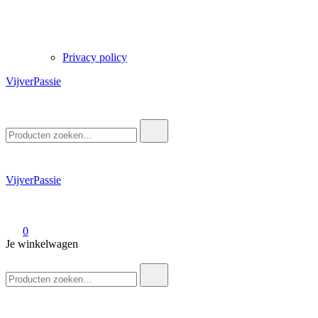
Privacy policy
VijverPassie
Zoek
naar:
VijverPassie
0
Je winkelwagen
Zoek
naar: