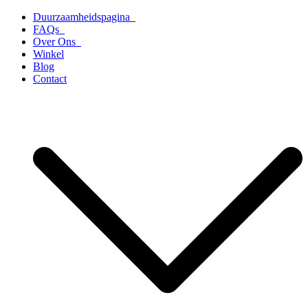
Ga
Duurzaamheidspagina
naar
FAQs
de
Over Ons
inhoud
Winkel
Blog
Contact