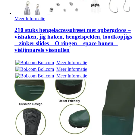
Meer Informatie
210 stuks hengelaccessoireset met opbergdoos –
vishaken, jig haken, hengelspelden, loodkopjigs
– zinker slides – O-ringen – space-bonen –
vislijnparels visspullen
Bol.com
Meer Informatie
Bol.com
Meer Informatie
Bol.com
Meer Informatie