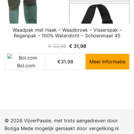
Waadpak met Haak – Waadbroek – Visserspak –
Regenpak – 100% Waterdicht – Schoenmaat 45
Oorspronkelijke
Huidige
€
33,96
€
31,98
prijs
prijs
was:
is:
€31,98
Meer Informatie
Bol.com
€ 33,96.
€ 31,98.
© 2026 VijverPassie. met trots aangedreven door
Botiga
Mede mogelijk gemaakt door
vergeliking.nl