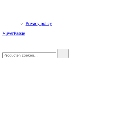
Privacy policy
VijverPassie
Zoek
naar: