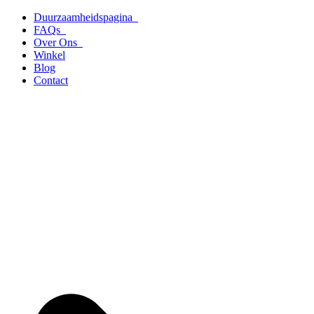
Ga
Duurzaamheidspagina
naar
FAQs
de
Over Ons
inhoud
Winkel
Blog
Contact