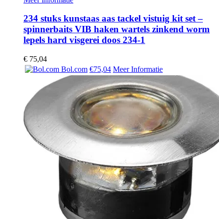
234 stuks kunstaas aas tackel vistuig kit set –
spinnerbaits VIB haken wartels zinkend worm
lepels hard visgerei doos 234-1
€
75,04
Bol.com
€75,04
Meer Informatie