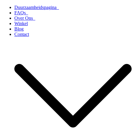
Ga
Duurzaamheidspagina
naar
FAQs
de
Over Ons
inhoud
Winkel
Blog
Contact