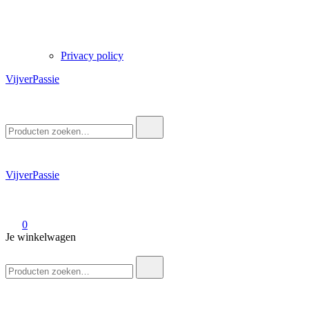
Privacy policy
VijverPassie
Zoek
naar:
VijverPassie
0
Je winkelwagen
Zoek
naar: