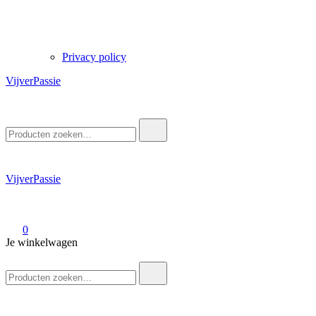
Privacy policy
VijverPassie
Zoek
naar:
VijverPassie
0
Je winkelwagen
Zoek
naar: