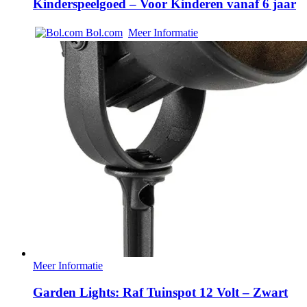
Kinderspeelgoed – Voor Kinderen vanaf 6 jaar
Bol.com
Meer Informatie
Meer Informatie
Garden Lights: Raf Tuinspot 12 Volt – Zwart