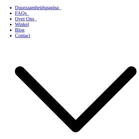
Ga
Duurzaamheidspagina
naar
FAQs
de
Over Ons
inhoud
Winkel
Blog
Contact