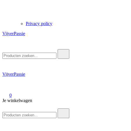
Privacy policy
VijverPassie
Zoek
naar:
VijverPassie
0
Je winkelwagen
Zoek
naar: