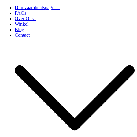
Ga
Duurzaamheidspagina
naar
FAQs
de
Over Ons
inhoud
Winkel
Blog
Contact