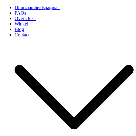
Ga
Duurzaamheidspagina
naar
FAQs
de
Over Ons
inhoud
Winkel
Blog
Contact