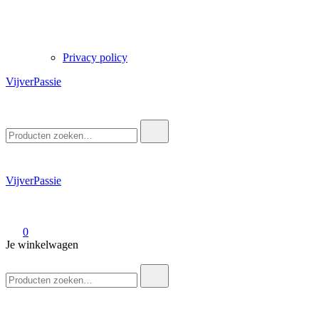
Privacy policy
VijverPassie
Zoek
naar:
VijverPassie
0
Je winkelwagen
Zoek
naar: