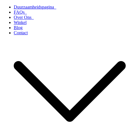
Ga
Duurzaamheidspagina
naar
FAQs
de
Over Ons
inhoud
Winkel
Blog
Contact