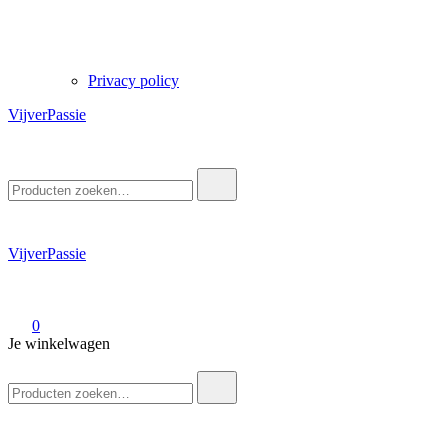
Privacy policy
VijverPassie
Zoek
naar:
VijverPassie
0
Je winkelwagen
Zoek
naar: