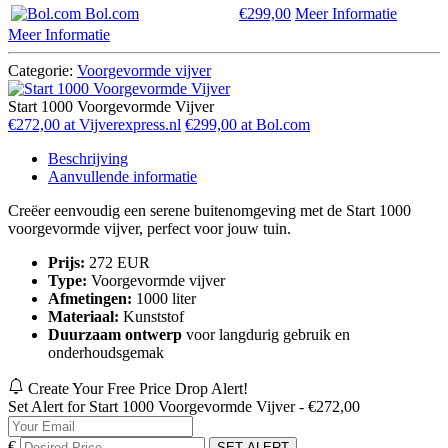
Bol.com
€299,00
Meer Informatie
Meer Informatie
Categorie:
Voorgevormde vijver
Start 1000 Voorgevormde Vijver
€272,00 at Vijverexpress.nl
€299,00 at Bol.com
Beschrijving
Aanvullende informatie
Creëer eenvoudig een serene buitenomgeving met de Start 1000
voorgevormde vijver, perfect voor jouw tuin.
Prijs:
272 EUR
Type:
Voorgevormde vijver
Afmetingen:
1000 liter
Materiaal:
Kunststof
Duurzaam ontwerp
voor langdurig gebruik en
onderhoudsgemak
Create Your Free Price Drop Alert!
Set Alert for Start 1000 Voorgevormde Vijver - €272,00
€
SET ALERT