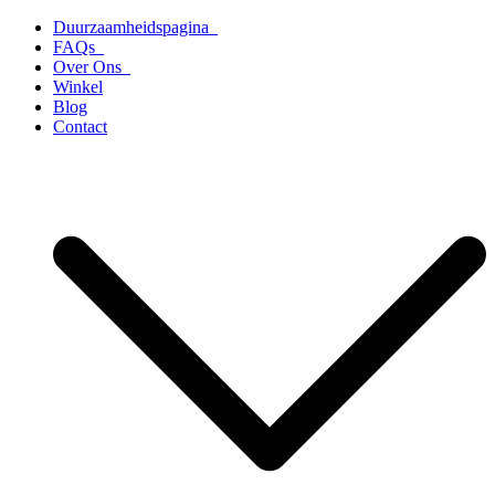
Ga
Duurzaamheidspagina
naar
FAQs
de
Over Ons
inhoud
Winkel
Blog
Contact