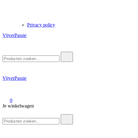
Privacy policy
VijverPassie
Zoek
naar:
VijverPassie
0
Je winkelwagen
Zoek
naar: