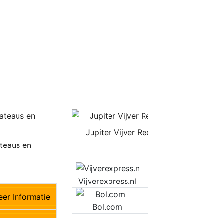
Jupiter Vijver Rechthoekig 109 EUR
ateaus en
€
109,00
€109,00
M
Vijverexpress.nl
er Informatie
M
Bol.com