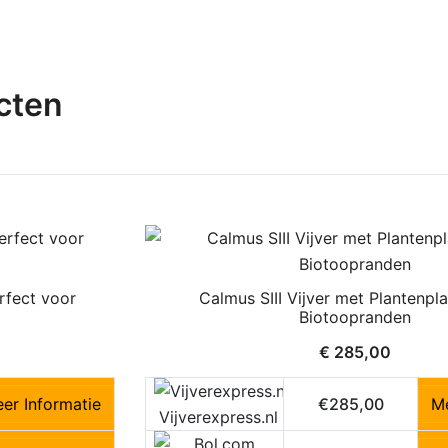
cten
rfect voor
Calmus SIII Vijver met Plantenpl
Biotoopranden
€
285,00
er Informatie
€285,00
Me
Vijverexpress.nl