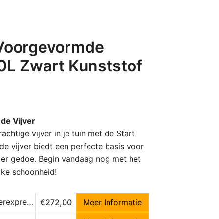
 Voorgevormde
00L Zwart Kunststof
de Vijver
chtige vijver in je tuin met de Start
 vijver biedt een perfecte basis voor
nder gedoe. Begin vandaag nog met het
ijke schoonheid!
express.nl
€272,00
Meer Informatie