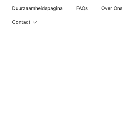
Ga
Duurzaamheidspagina
FAQs
Over Ons
naar
de
Contact
inhoud