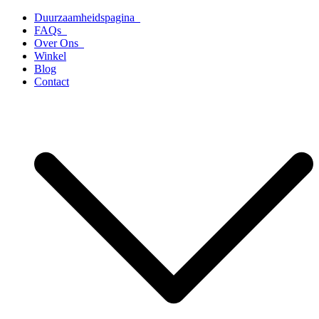
Ga
Duurzaamheidspagina
naar
FAQs
de
Over Ons
inhoud
Winkel
Blog
Contact