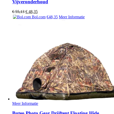
Vijveronderhoud
Oorspronkelijke
Huidige
€
55,13
€
48,35
prijs
prijs
Bol.com
€48,35
Meer Informatie
was:
is:
€ 55,13.
€ 48,35.
Meer Informatie
Buteo Photo Gear Drijftent Floating Hide