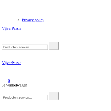
Privacy policy
VijverPassie
Zoek
naar:
VijverPassie
0
Je winkelwagen
Zoek
naar: