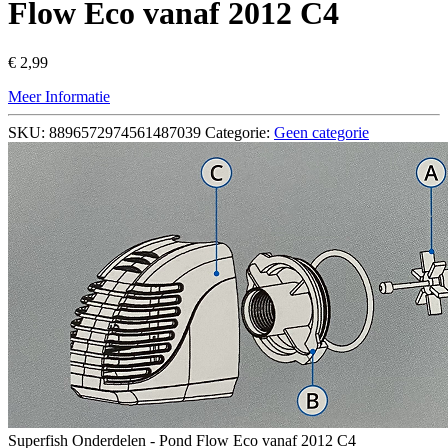
Flow Eco vanaf 2012 C4
€
2,99
Meer Informatie
SKU:
8896572974561487039
Categorie:
Geen categorie
Superfish Onderdelen - Pond Flow Eco vanaf 2012 C4