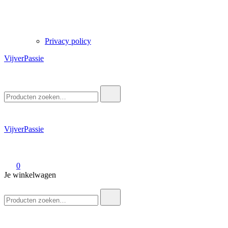
Privacy policy
VijverPassie
Zoek
naar:
VijverPassie
0
Je winkelwagen
Zoek
naar: