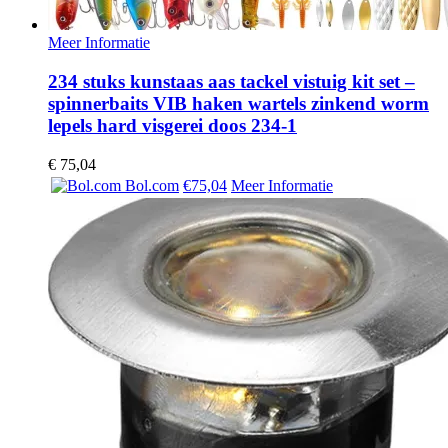
Meer Informatie
234 stuks kunstaas aas tackel vistuig kit set –
spinnerbaits VIB haken wartels zinkend worm
lepels hard visgerei doos 234-1
€
75,04
Bol.com
€75,04
Meer Informatie