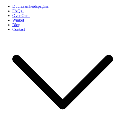
Ga
Duurzaamheidspagina
naar
FAQs
de
Over Ons
inhoud
Winkel
Blog
Contact