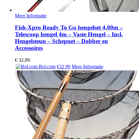
Meer Informatie
Fish-Xpro Ready To Go hengelset 4,00m –
Telescoop hengel 4m – Vaste Hengel – Incl.
Hengelsteun – Schepnet – Dobber en
Accessoires
€
32,99
Bol.com
€32,99
Meer Informatie