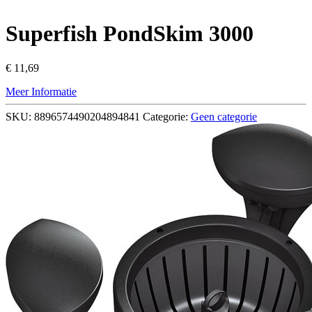
Superfish PondSkim 3000
€
11,69
Meer Informatie
SKU:
8896574490204894841
Categorie:
Geen categorie