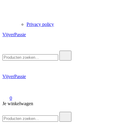
Privacy policy
VijverPassie
Zoek
naar:
VijverPassie
0
Je winkelwagen
Zoek
naar: