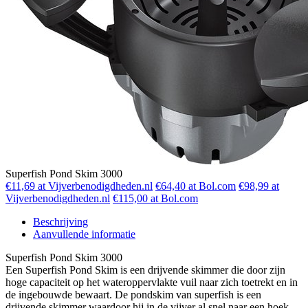
Superfish Pond Skim 3000
€11,69 at Vijverbenodigdheden.nl
€64,40 at Bol.com
€98,99 at
Vijverbenodigdheden.nl
€115,00 at Bol.com
Beschrijving
Aanvullende informatie
Superfish Pond Skim 3000
Een Superfish Pond Skim is een drijvende skimmer die door zijn
hoge capaciteit op het wateroppervlakte vuil naar zich toetrekt en in
de ingebouwde bewaart. De pondskim van superfish is een
drijvende skimmer waardoor hij in de vijver al snel naar een hoek