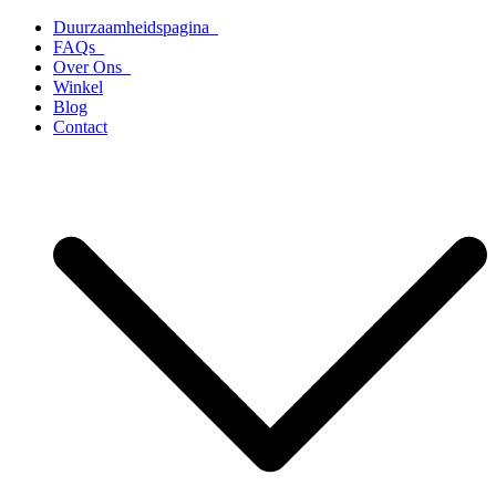
Ga
Duurzaamheidspagina
naar
FAQs
de
Over Ons
inhoud
Winkel
Blog
Contact