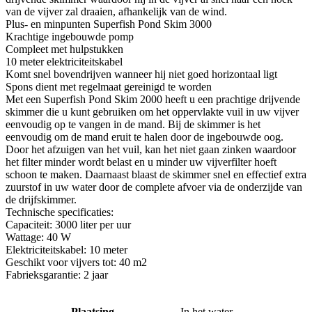
van de vijver zal draaien, afhankelijk van de wind.
Plus- en minpunten Superfish Pond Skim 3000
Krachtige ingebouwde pomp
Compleet met hulpstukken
10 meter elektriciteitskabel
Komt snel bovendrijven wanneer hij niet goed horizontaal ligt
Spons dient met regelmaat gereinigd te worden
Met een Superfish Pond Skim 2000 heeft u een prachtige drijvende
skimmer die u kunt gebruiken om het oppervlakte vuil in uw vijver
eenvoudig op te vangen in de mand. Bij de skimmer is het
eenvoudig om de mand eruit te halen door de ingebouwde oog.
Door het afzuigen van het vuil, kan het niet gaan zinken waardoor
het filter minder wordt belast en u minder uw vijverfilter hoeft
schoon te maken. Daarnaast blaast de skimmer snel en effectief extra
zuurstof in uw water door de complete afvoer via de onderzijde van
de drijfskimmer.
Technische specificaties:
Capaciteit: 3000 liter per uur
Wattage: 40 W
Elektriciteitskabel: 10 meter
Geschikt voor vijvers tot: 40 m2
Fabrieksgarantie: 2 jaar
Plaatsing
In het water