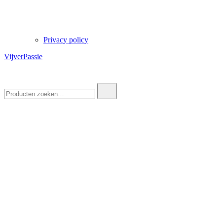
Privacy policy
VijverPassie
Zoek
naar: