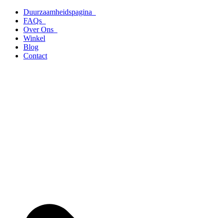
Ga
Duurzaamheidspagina
naar
FAQs
de
Over Ons
inhoud
Winkel
Blog
Contact