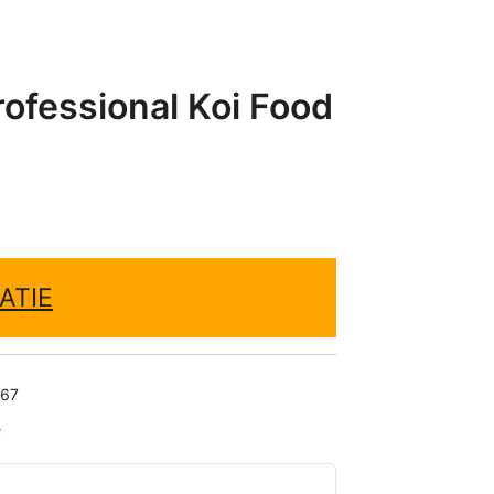
ofessional Koi Food
ATIE
67
e