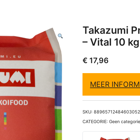
Takazumi Pr
– Vital 10 kg
€
17,96
MEER INFORM
SKU:
88965712484603052
CATEGORIE:
Geen categori