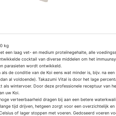
10 kg
met een laag vet- en medium proteïnegehalte, alle voeding
ntwikkelde cocktail van diverse middelen om het immuunsy
en parasieten wordt ontwikkeld.
en als de conditie van de Koi eens wat minder is, bijv. na e
s dan al voldoende). Takazumi Vital is door het lage percen
 als wintervoer. Door deze professionele receptuur van het
an uw Koi.
hoge verteerbaarheid dragen bij aan een betere waterkwalit
n lange tijd drijven, hetgeen zorgt voor een overzichtelijk
Celsius of lager stoppen met voeren. Gedoseerd voeren vo