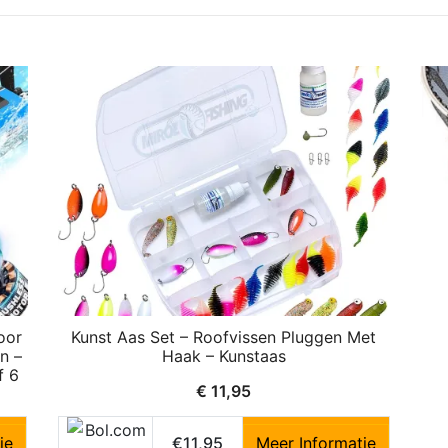
oor
Kunst Aas Set – Roofvissen Pluggen Met
n –
Haak – Kunstaas
f 6
€
11,95
ie
€11,95
Meer Informatie