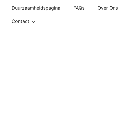
Ga
Duurzaamheidspagina
FAQs
Over Ons
naar
de
Contact
inhoud