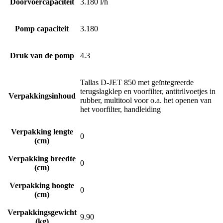
Doorvoercapaciteit
3.180 l/h
Pomp capaciteit
3.180
Druk van de pomp
4.3
Tallas D-JET 850 met geïntegreerde
terugslagklep en voorfilter, antitrilvoetjes in
Verpakkingsinhoud
rubber, multitool voor o.a. het openen van
het voorfilter, handleiding
Verpakking lengte
0
(cm)
Verpakking breedte
0
(cm)
Verpakking hoogte
0
(cm)
Verpakkingsgewicht
9.90
(kg)