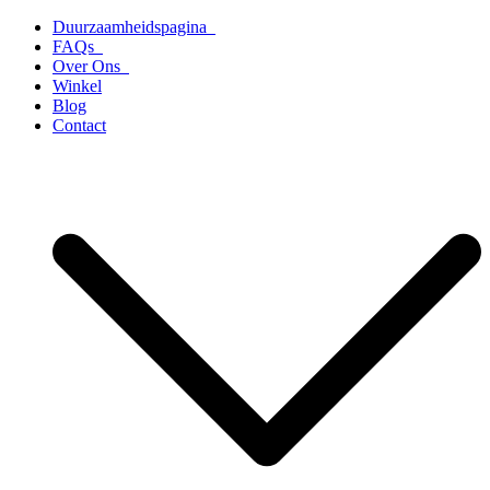
Ga
Duurzaamheidspagina
naar
FAQs
de
Over Ons
inhoud
Winkel
Blog
Contact