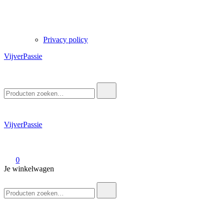
Privacy policy
VijverPassie
Zoek
naar:
VijverPassie
0
Je winkelwagen
Zoek
naar: