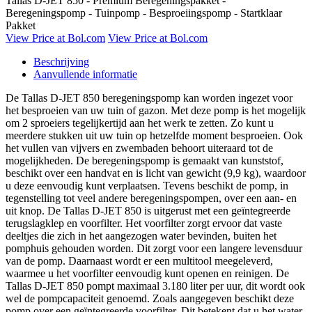
Tallas D-JET 850 - Premium Beregeningspakket -
Beregeningspomp - Tuinpomp - Besproeiingspomp - Startklaar
Pakket
View Price at Bol.com
View Price at Bol.com
Beschrijving
Aanvullende informatie
De Tallas D-JET 850 beregeningspomp kan worden ingezet voor
het besproeien van uw tuin of gazon. Met deze pomp is het mogelijk
om 2 sproeiers tegelijkertijd aan het werk te zetten. Zo kunt u
meerdere stukken uit uw tuin op hetzelfde moment besproeien. Ook
het vullen van vijvers en zwembaden behoort uiteraard tot de
mogelijkheden. De beregeningspomp is gemaakt van kunststof,
beschikt over een handvat en is licht van gewicht (9,9 kg), waardoor
u deze eenvoudig kunt verplaatsen. Tevens beschikt de pomp, in
tegenstelling tot veel andere beregeningspompen, over een aan- en
uit knop. De Tallas D-JET 850 is uitgerust met een geïntegreerde
terugslagklep en voorfilter. Het voorfilter zorgt ervoor dat vaste
deeltjes die zich in het aangezogen water bevinden, buiten het
pomphuis gehouden worden. Dit zorgt voor een langere levensduur
van de pomp. Daarnaast wordt er een multitool meegeleverd,
waarmee u het voorfilter eenvoudig kunt openen en reinigen. De
Tallas D-JET 850 pompt maximaal 3.180 liter per uur, dit wordt ook
wel de pompcapaciteit genoemd. Zoals aangegeven beschikt deze
pomp over een geïntegreerde voorfilter. Dit betekent dat u het water