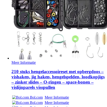
Meer Informatie
210 stuks hengelaccessoireset met opbergdoos –
vishaken, jig haken, hengelspelden, loodkopjigs
– zinker slides – O-ringen – space-bonen –
vislijnparels visspullen
Bol.com
Meer Informatie
Bol.com
Meer Informatie