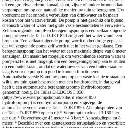
uit een grondwaterbron, kanaal, sloot, vijver of andere bronnen kan
verpompen om op een natuurlijke manier uw tuin te beregenen. Uw
voorkomt zo het onnodig verbruiken van drinkwater en bespaart
kosten voor het waterverbruik. De pomp is niet geschikt om bijtend,
chemisch water of water met grote vaste bestanddelen te verwerken.
Zelfaanzuigende pompEen beregeningspomp is een zelfaanzuigende
pomp, oftewel de Tallas D-JET 850 zuigt zelf het water vanuit een
bron aan. Een zelfaanzuigende pomp, wordt op het droge geplaatst,
dat wil zeggen: de pomp zelf wordt niet in het water geplaatst. Een
beregeningspomp kan het water tot een maximale diepte van 8 meter
aanzuigen. Dit maakt het mogelijk om verschillende soorten water te
pompen.Het is niet mogelijk om een beregeningspomp aan te sluiten
op een buitenkraan, omdat de watertoevoer van een buitenkraan te
laag is voor de pomp om goed te kunnen functioneren.
Automatische versie Komt uw pomp op een vaste locatie te staan en
wilt u uw tuin gaan besproeien met een handsproeier, in dat geval
heeft u een automatische beregeningspomp (hydrofoorpomp
genoemd) nodig. De Tallas D-EBOOST 850
(https://www.waterpompshop.nl/tallas-d-eboost-850-
hydrofoorpomp) is een hydrofoorpomp en zogezegd de
automatische versie van de Tallas D-JET 850. Alle pluspunten van
de Tallas D-JET 850 op een rij: * Verpompt maximaal 3.180 liter
per uur; * Opvoerhoogte 43 meter / 4,3 bar; * Aanzuigdiepte tot 8
meter; * Beschikt over een geïntegreerde terugslagklep en voorfilter;