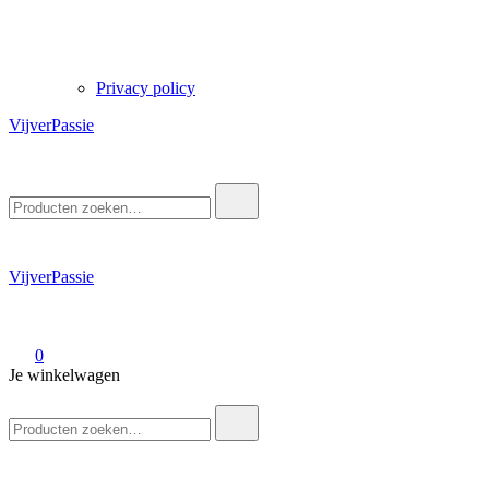
Privacy policy
VijverPassie
Zoek
naar:
VijverPassie
0
Je winkelwagen
Zoek
naar: