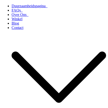
Ga
Duurzaamheidspagina
naar
FAQs
de
Over Ons
inhoud
Winkel
Blog
Contact