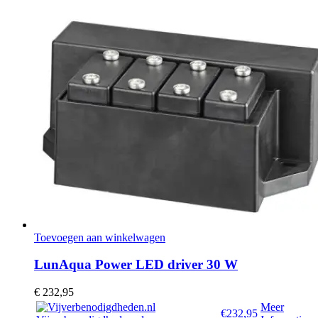
Toevoegen aan winkelwagen
LunAqua Power LED driver 30 W
€
232,95
Meer
€232,95