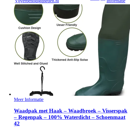
Vijverbenodigdheden.nl
Informatie
Meer Informatie
Waadpak met Haak – Waadbroek – Visserspak
– Regenpak – 100% Waterdicht – Schoenmaat
42