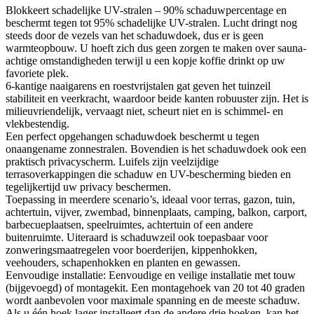
Blokkeert schadelijke UV-stralen – 90% schaduwpercentage en
beschermt tegen tot 95% schadelijke UV-stralen. Lucht dringt nog
steeds door de vezels van het schaduwdoek, dus er is geen
warmteopbouw. U hoeft zich dus geen zorgen te maken over sauna-
achtige omstandigheden terwijl u een kopje koffie drinkt op uw
favoriete plek.
6-kantige naaigarens en roestvrijstalen gat geven het tuinzeil
stabiliteit en veerkracht, waardoor beide kanten robuuster zijn. Het is
milieuvriendelijk, vervaagt niet, scheurt niet en is schimmel- en
vlekbestendig.
Een perfect opgehangen schaduwdoek beschermt u tegen
onaangename zonnestralen. Bovendien is het schaduwdoek ook een
praktisch privacyscherm. Luifels zijn veelzijdige
terrasoverkappingen die schaduw en UV-bescherming bieden en
tegelijkertijd uw privacy beschermen.
Toepassing in meerdere scenario’s, ideaal voor terras, gazon, tuin,
achtertuin, vijver, zwembad, binnenplaats, camping, balkon, carport,
barbecueplaatsen, speelruimtes, achtertuin of een andere
buitenruimte. Uiteraard is schaduwzeil ook toepasbaar voor
zonweringsmaatregelen voor boerderijen, kippenhokken,
veehouders, schapenhokken en planten en gewassen.
Eenvoudige installatie: Eenvoudige en veilige installatie met touw
(bijgevoegd) of montagekit. Een montagehoek van 20 tot 40 graden
wordt aanbevolen voor maximale spanning en de meeste schaduw.
Als u één hoek lager installeert dan de andere drie hoeken, kan het