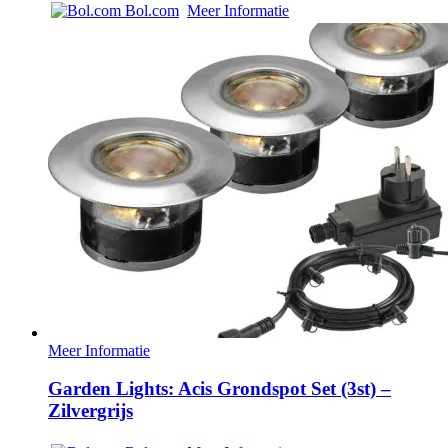
Bol.com
Meer Informatie
Meer Informatie
Garden Lights: Acis Grondspot Set (3st) –
Zilvergrijs