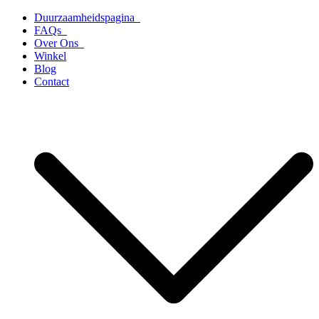
Ga
Duurzaamheidspagina
naar
FAQs
de
Over Ons
inhoud
Winkel
Blog
Contact