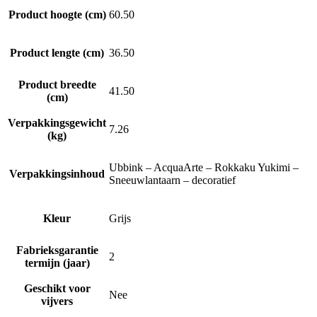
Product hoogte (cm)
60.50
Product lengte (cm)
36.50
Product breedte
41.50
(cm)
Verpakkingsgewicht
7.26
(kg)
Ubbink – AcquaArte – Rokkaku Yukimi –
Verpakkingsinhoud
Sneeuwlantaarn – decoratief
Kleur
Grijs
Fabrieksgarantie
2
termijn (jaar)
Geschikt voor
Nee
vijvers