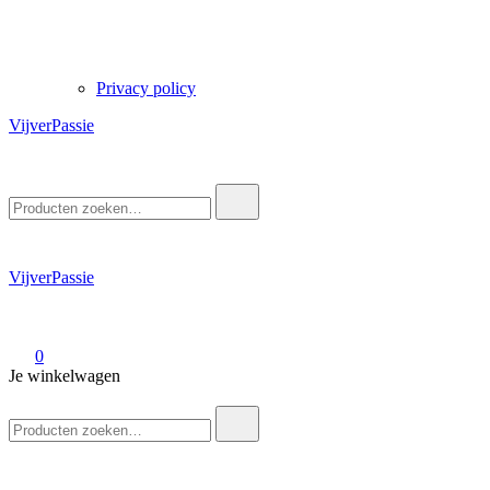
Privacy policy
VijverPassie
Zoek
naar:
VijverPassie
0
Je winkelwagen
Zoek
naar: