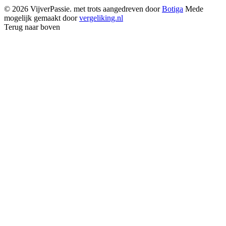
€ 33,96.
€ 31,98.
© 2026 VijverPassie. met trots aangedreven door
Botiga
Mede
mogelijk gemaakt door
vergeliking.nl
Terug naar boven