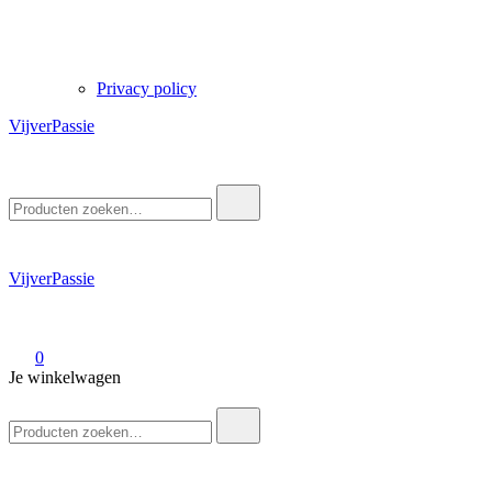
Privacy policy
VijverPassie
Zoek
naar:
VijverPassie
0
Je winkelwagen
Zoek
naar: