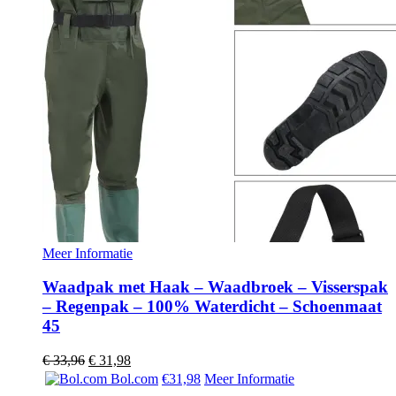
Meer Informatie
Waadpak met Haak – Waadbroek – Visserspak
– Regenpak – 100% Waterdicht – Schoenmaat
45
Oorspronkelijke
Huidige
€
33,96
€
31,98
prijs
prijs
Bol.com
€31,98
Meer Informatie
was:
is: