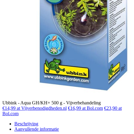
Ubbink - Aqua GH/KH+ 500 g - Vijverbehandeling
€14,99 at Vijverbenodigdheden.nl
€16,99 at Bol.com
€23,90 at
Bol.com
Beschrijving
Aanvullende informatie