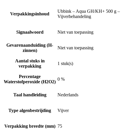
Ubbink – Aqua GH/KH+ 500 g –
Verpakkingsinhoud
Vijverbehandeling
Signaalwoord
Niet van toepassing
Gevarenaanduiding (H-
Niet van toepassing
zinnen)
Aantal stuks in
1 stuk(s)
verpakking
Percentage
0 %
Waterstofperoxide (H2O2)
Taal handleiding
Nederlands
Type algenbestrijding
Vijver
Verpakking breedte (mm)
75