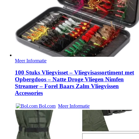
Meer Informatie
100 Stuks Vliegvisset – Vliegvisassortiment met
Opbergdoos – Natte Droge Vliegen Nimfen
Streamer – Forel Baars Zalm Vliegvissen
Accessories
Bol.com
Meer Informatie