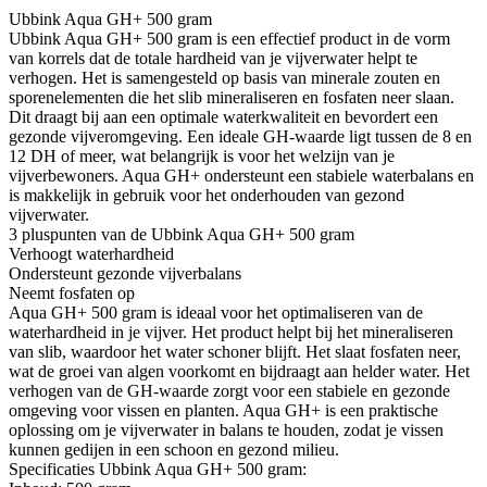
Ubbink Aqua GH+ 500 gram
Ubbink Aqua GH+ 500 gram is een effectief product in de vorm
van korrels dat de totale hardheid van je vijverwater helpt te
verhogen. Het is samengesteld op basis van minerale zouten en
sporenelementen die het slib mineraliseren en fosfaten neer slaan.
Dit draagt bij aan een optimale waterkwaliteit en bevordert een
gezonde vijveromgeving. Een ideale GH-waarde ligt tussen de 8 en
12 DH of meer, wat belangrijk is voor het welzijn van je
vijverbewoners. Aqua GH+ ondersteunt een stabiele waterbalans en
is makkelijk in gebruik voor het onderhouden van gezond
vijverwater.
3 pluspunten van de Ubbink Aqua GH+ 500 gram
Verhoogt waterhardheid
Ondersteunt gezonde vijverbalans
Neemt fosfaten op
Aqua GH+ 500 gram is ideaal voor het optimaliseren van de
waterhardheid in je vijver. Het product helpt bij het mineraliseren
van slib, waardoor het water schoner blijft. Het slaat fosfaten neer,
wat de groei van algen voorkomt en bijdraagt aan helder water. Het
verhogen van de GH-waarde zorgt voor een stabiele en gezonde
omgeving voor vissen en planten. Aqua GH+ is een praktische
oplossing om je vijverwater in balans te houden, zodat je vissen
kunnen gedijen in een schoon en gezond milieu.
Specificaties Ubbink Aqua GH+ 500 gram: