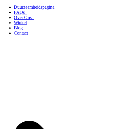
Ga
Duurzaamheidspagina
naar
FAQs
de
Over Ons
inhoud
Winkel
Blog
Contact