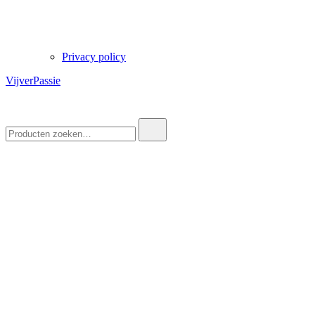
Privacy policy
VijverPassie
Zoek
naar: