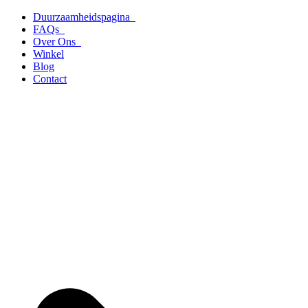
Ga
Duurzaamheidspagina
naar
FAQs
de
Over Ons
inhoud
Winkel
Blog
Contact