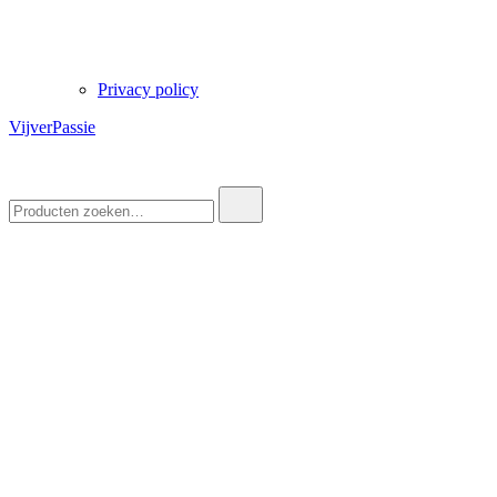
Privacy policy
VijverPassie
Zoek
naar: