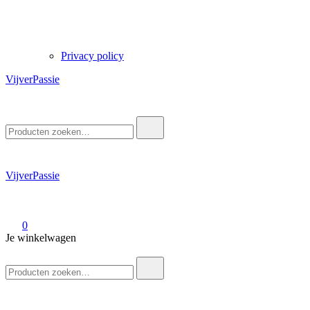
Privacy policy
VijverPassie
Zoek
naar:
VijverPassie
0
Je winkelwagen
Zoek
naar: