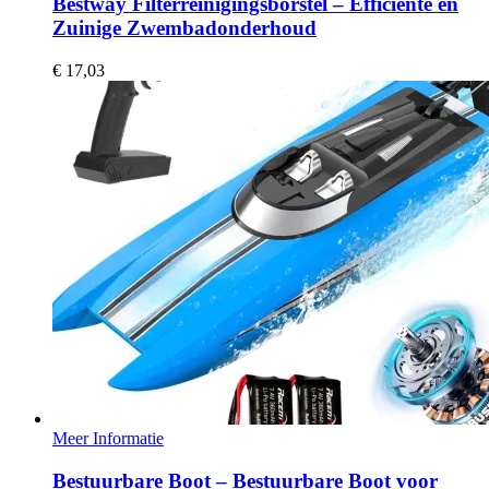
Bestway Filterreinigingsborstel – Efficiënte en
Zuinige Zwembadonderhoud
€
17,03
Meer Informatie
Bestuurbare Boot – Bestuurbare Boot voor