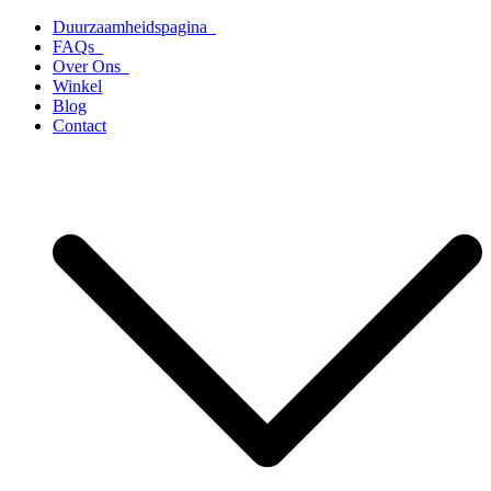
Ga
Duurzaamheidspagina
naar
FAQs
de
Over Ons
inhoud
Winkel
Blog
Contact