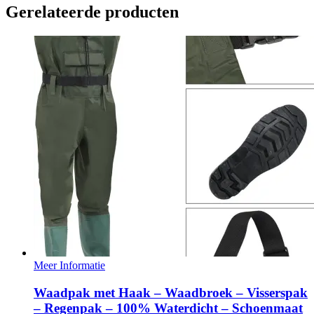
Gerelateerde producten
Meer Informatie
Waadpak met Haak – Waadbroek – Visserspak
– Regenpak – 100% Waterdicht – Schoenmaat