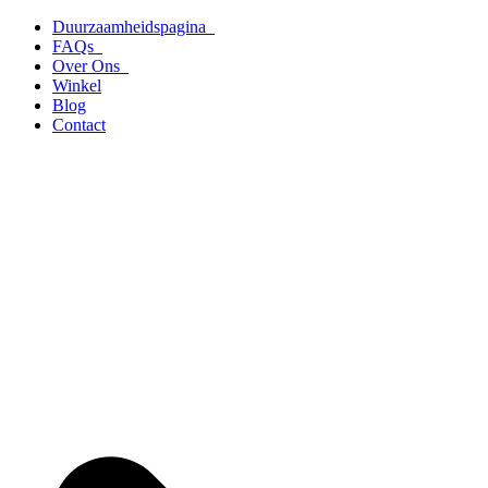
Ga
Duurzaamheidspagina
naar
FAQs
de
Over Ons
inhoud
Winkel
Blog
Contact