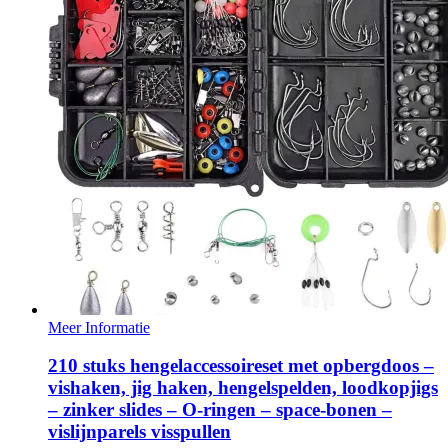
Meer Informatie
210 stuks hengelaccessoireset met opbergdoos –
vishaken, jig haken, hengelspelden, loodkopjigs
– zinker slides – O-ringen – space-bonen –
vislijnparels visspullen