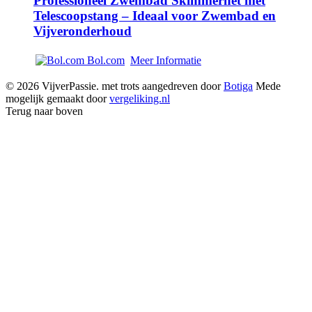
Professioneel Zwembad Skimmernet met
Telescoopstang – Ideaal voor Zwembad en
Vijveronderhoud
Bol.com
Meer Informatie
© 2026 VijverPassie. met trots aangedreven door
Botiga
Mede
mogelijk gemaakt door
vergeliking.nl
Terug naar boven