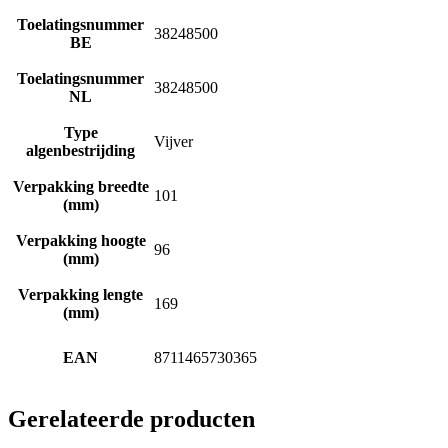
Toelatingsnummer
38248500
BE
Toelatingsnummer
38248500
NL
Type
Vijver
algenbestrijding
Verpakking breedte
101
(mm)
Verpakking hoogte
96
(mm)
Verpakking lengte
169
(mm)
EAN
8711465730365
Gerelateerde producten