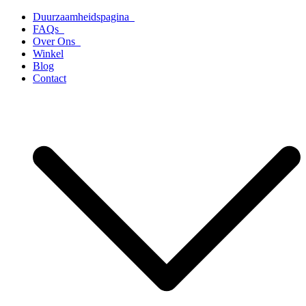
Ga
Duurzaamheidspagina
naar
FAQs
de
Over Ons
inhoud
Winkel
Blog
Contact