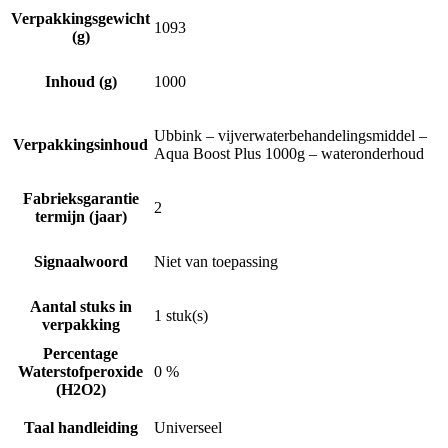
Verpakkingsgewicht
1093
(g)
Inhoud (g)
1000
Ubbink – vijverwaterbehandelingsmiddel –
Verpakkingsinhoud
Aqua Boost Plus 1000g – wateronderhoud
Fabrieksgarantie
2
termijn (jaar)
Signaalwoord
Niet van toepassing
Aantal stuks in
1 stuk(s)
verpakking
Percentage
Waterstofperoxide
0 %
(H2O2)
Taal handleiding
Universeel