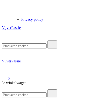
Privacy policy
VijverPassie
Zoek
naar:
VijverPassie
0
Je winkelwagen
Zoek
naar: