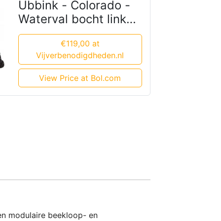
Ubbink - Colorado -
Waterval bocht links -
beekloop - 55 x 75 x
€119,00 at
16cm
Vijverbenodigdheden.nl
View Price at Bol.com
en modulaire beekloop- en