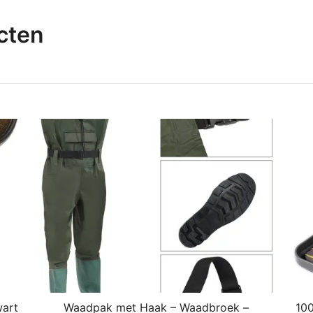
cten
wart
Waadpak met Haak – Waadbroek –
100