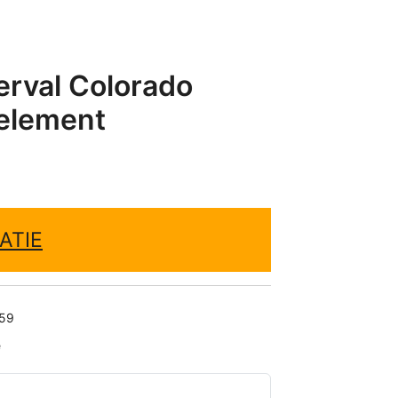
rval Colorado
 element
ATIE
59
e