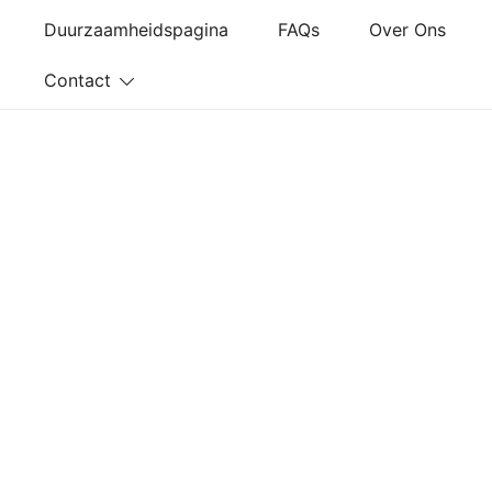
Ga
Duurzaamheidspagina
FAQs
Over Ons
naar
de
Contact
inhoud