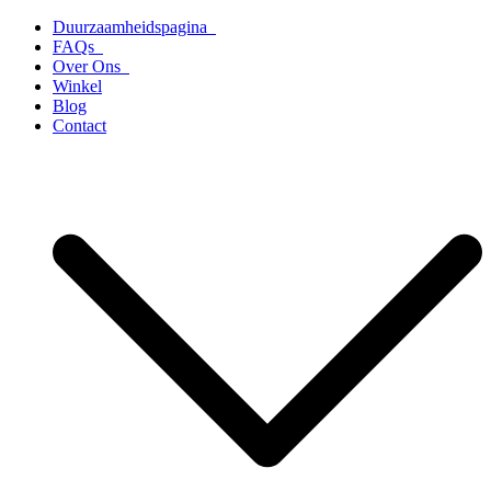
Ga
Duurzaamheidspagina
naar
FAQs
de
Over Ons
inhoud
Winkel
Blog
Contact