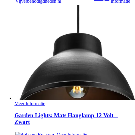
Vijverbenodigdheden.nl
Informatie
Meer Informatie
Garden Lights: Mats Hanglamp 12 Volt –
Zwart
Bol.com
Meer Informatie