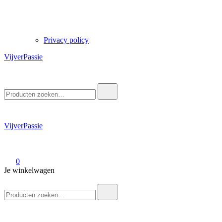
Privacy policy
VijverPassie
Zoek
naar:
VijverPassie
0
Je winkelwagen
Zoek
naar: