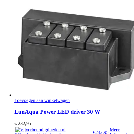
Toevoegen aan winkelwagen
LunAqua Power LED driver 30 W
€
232,95
Meer
€232,95