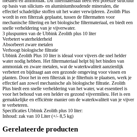
metalen en ammoniak. Dit filtermateriaal heeft een poreuze structuur
op basis van silicium- en aluminiumhoudende mineralen, die
effectief schadelijke stoffen uit het water verwijderen. Zeolith Plus
wordt in een filterzak geplaatst, tussen de filtermatten voor
mechanische filtering en het biologische filtermateriaal, en biedt een
snelle verheldering van je vijverwater.
3 pluspunten van de Ubbink Zeolith plus 10 liter
Verbetert waterhelderheid
Absorbeert zware metalen
Verhoogt biologische filtratie
Ubbink Zeolith Plus 10 liter is ideaal voor vijvers die snel helder
water nodig hebben. Het filtermateriaal helpt bij het binden van
ammoniak en zware metalen, wat de waterkwaliteit aanzienlijk
verbetert en bijdraagt aan een gezonde omgeving voor vissen en
planten. Door het in een filterzak in je filterhuis te plaatsen, werk je
effectief aan zowel mechanische als biologische filtratie. Zeolith
Plus biedt een snelle verheldering van het water, wat essentieel is
voor het behoud van een helder en gezond vijvermilieu. Het is een
gemakkelijke en efficiënte manier om de waterkwaliteit van je vijver
te verbeteren.
Specificaties Ubbink Zeolith plus 10 liter:
Inhoud: zak van 10 Liter (+/- 8,5 kg)
Gerelateerde producten