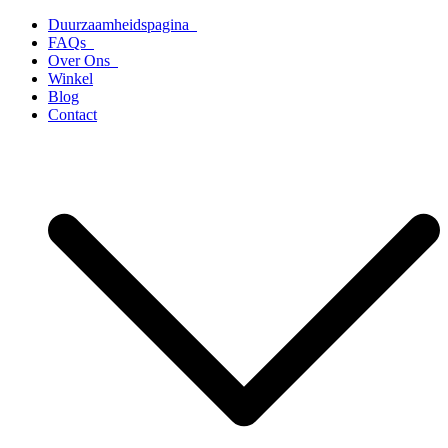
Ga
Duurzaamheidspagina
naar
FAQs
de
Over Ons
inhoud
Winkel
Blog
Contact