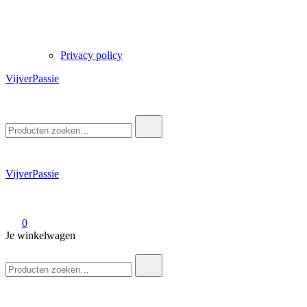
Privacy policy
VijverPassie
Zoek
naar:
VijverPassie
0
Je winkelwagen
Zoek
naar: