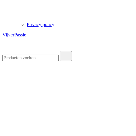
Privacy policy
VijverPassie
Zoek
naar: