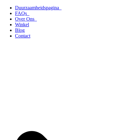
Ga
Duurzaamheidspagina
naar
FAQs
de
Over Ons
inhoud
Winkel
Blog
Contact