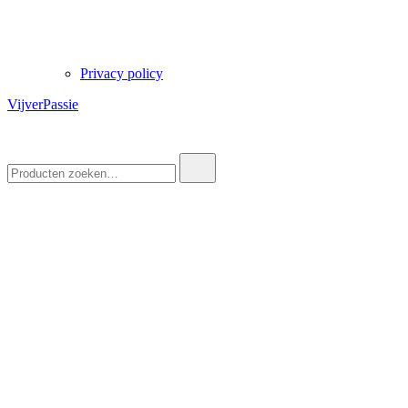
Privacy policy
VijverPassie
Zoek
naar: