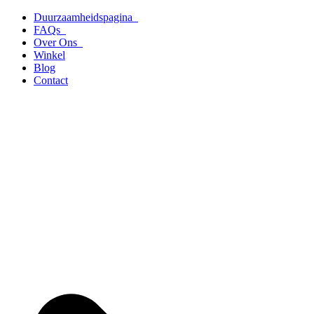
Ga
Duurzaamheidspagina
naar
FAQs
de
Over Ons
inhoud
Winkel
Blog
Contact