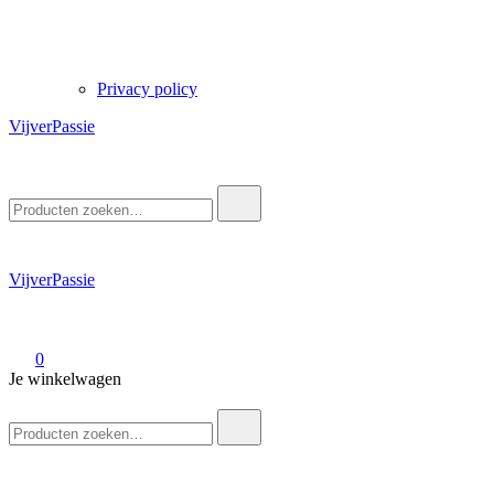
Privacy policy
VijverPassie
Zoek
naar:
VijverPassie
0
Je winkelwagen
Zoek
naar: