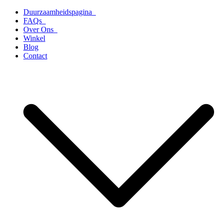
Ga
Duurzaamheidspagina
naar
FAQs
de
Over Ons
inhoud
Winkel
Blog
Contact