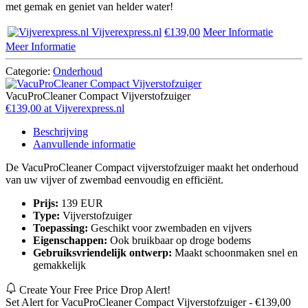
met gemak en geniet van helder water!
Vijverexpress.nl
€139,00
Meer Informatie
Meer Informatie
Categorie:
Onderhoud
VacuProCleaner Compact Vijverstofzuiger
€139,00 at Vijverexpress.nl
Beschrijving
Aanvullende informatie
De VacuProCleaner Compact vijverstofzuiger maakt het onderhoud
van uw vijver of zwembad eenvoudig en efficiënt.
Prijs:
139 EUR
Type:
Vijverstofzuiger
Toepassing:
Geschikt voor zwembaden en vijvers
Eigenschappen:
Ook bruikbaar op droge bodems
Gebruiksvriendelijk ontwerp:
Maakt schoonmaken snel en
gemakkelijk
Create Your Free Price Drop Alert!
Set Alert for VacuProCleaner Compact Vijverstofzuiger - €139,00