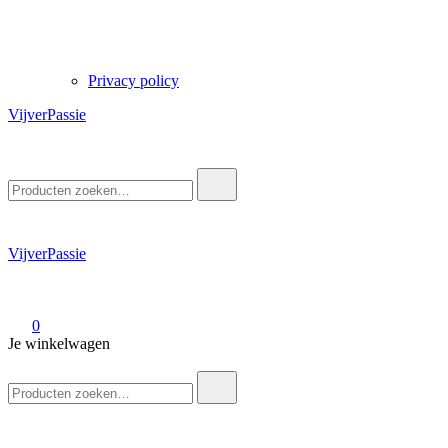
Privacy policy
VijverPassie
Zoek
naar:
VijverPassie
0
Je winkelwagen
Zoek
naar: