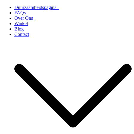
Ga
Duurzaamheidspagina
naar
FAQs
de
Over Ons
inhoud
Winkel
Blog
Contact