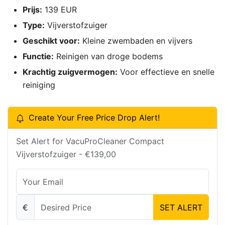
Prijs:
139 EUR
Type:
Vijverstofzuiger
Geschikt voor:
Kleine zwembaden en vijvers
Functie:
Reinigen van droge bodems
Krachtig zuigvermogen:
Voor effectieve en snelle
reiniging
Create Your Free Price Drop Alert!
Set Alert for VacuProCleaner Compact
Vijverstofzuiger - €139,00
€
SET ALERT