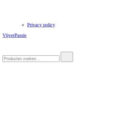
Privacy policy
VijverPassie
Zoek
naar: