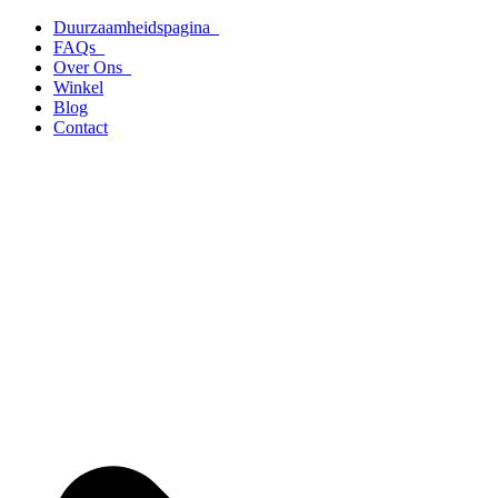
Ga
Duurzaamheidspagina
naar
FAQs
de
Over Ons
inhoud
Winkel
Blog
Contact