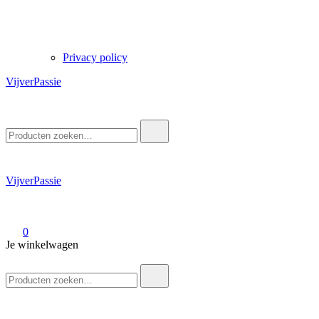
Privacy policy
VijverPassie
Zoek
naar:
VijverPassie
0
Je winkelwagen
Zoek
naar: