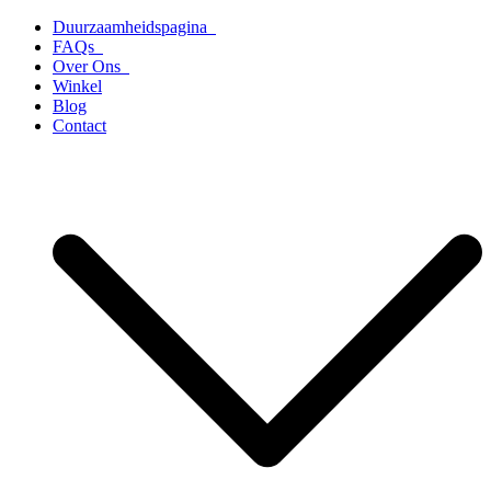
Ga
Duurzaamheidspagina
naar
FAQs
de
Over Ons
inhoud
Winkel
Blog
Contact