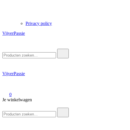
Privacy policy
VijverPassie
Zoek
naar:
VijverPassie
0
Je winkelwagen
Zoek
naar: