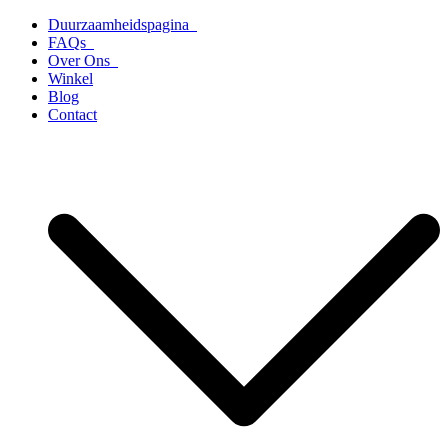
Ga
Duurzaamheidspagina
naar
FAQs
de
Over Ons
inhoud
Winkel
Blog
Contact