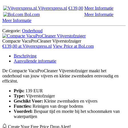
Vijverexpress.nl
€139,00
Meer Informatie
Bol.com
Meer Informatie
Meer Informatie
Categorie:
Onderhoud
Compacte VacuProCleaner Vijverstofzuiger
€139,00 at Vijverexpress.nl
View Price at Bol.com
Beschrijving
Aanvullende informatie
De Compacte VacuProCleaner Vijverstofzuiger maakt het
onderhoud van jouw vijvers en kleine zwembaden eenvoudig en
efficiënt.
Prijs:
139 EUR
Type:
Vijverstofzuiger
Geschikt Voor:
Kleine zwembaden en vijvers
Functies:
Reinigen van droge bodems
Voordeel:
Bespaar tijd en moeite bij het schoonmaken van
waterpartijen
Create Your Free Price Drop Alert!