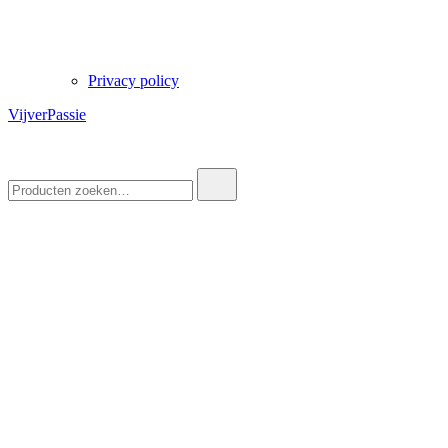
Privacy policy
VijverPassie
Zoek
naar: