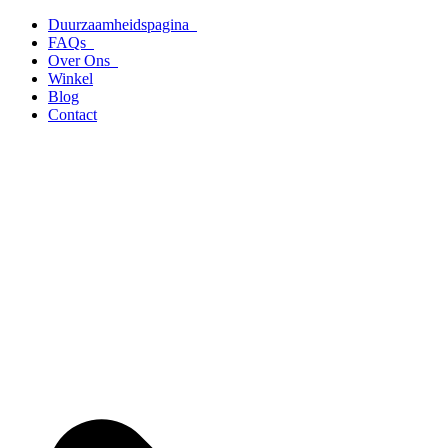
Ga
Duurzaamheidspagina
naar
FAQs
de
Over Ons
inhoud
Winkel
Blog
Contact