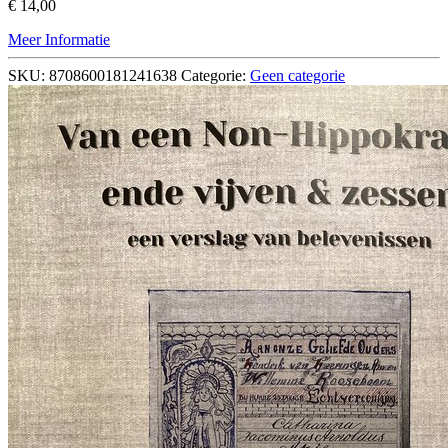
€
14,00
Meer Informatie
SKU:
8708600181241638
Categorie:
Geen categorie