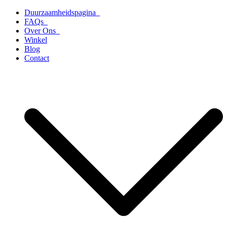
Ga
Duurzaamheidspagina
naar
FAQs
de
Over Ons
inhoud
Winkel
Blog
Contact