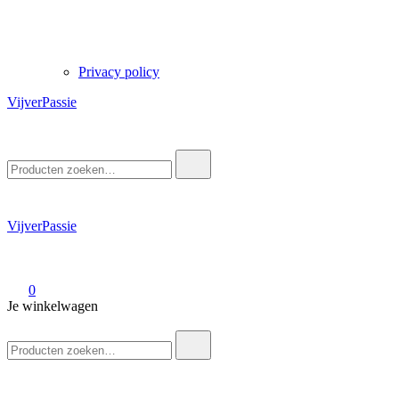
Privacy policy
VijverPassie
Zoek
naar:
VijverPassie
0
Je winkelwagen
Zoek
naar: