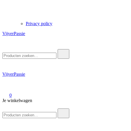
Privacy policy
VijverPassie
Zoek
naar:
VijverPassie
0
Je winkelwagen
Zoek
naar: