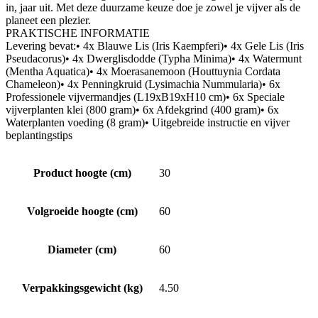
in, jaar uit. Met deze duurzame keuze doe je zowel je vijver als de
planeet een plezier.
PRAKTISCHE INFORMATIE
Levering bevat:• 4x Blauwe Lis (Iris Kaempferi)• 4x Gele Lis (Iris
Pseudacorus)• 4x Dwerglisdodde (Typha Minima)• 4x Watermunt
(Mentha Aquatica)• 4x Moerasanemoon (Houttuynia Cordata
Chameleon)• 4x Penningkruid (Lysimachia Nummularia)• 6x
Professionele vijvermandjes (L19xB19xH10 cm)• 6x Speciale
vijverplanten klei (800 gram)• 6x Afdekgrind (400 gram)• 6x
Waterplanten voeding (8 gram)• Uitgebreide instructie en vijver
beplantingstips
Product hoogte (cm)
30
Volgroeide hoogte (cm)
60
Diameter (cm)
60
Verpakkingsgewicht (kg)
4.50