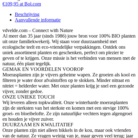
€109,95 at Bol.com
Beschrijving
Aanvullende informatie
vdvelde.com – Connect with Nature
Al meer dan 35 jaar (sinds 1986) jouw bron voor 100% BIO planten
uit onze familiekwekerij. Wij staan voor duurzaamheid met
ecologische teelt en eco-vriendelijke verpakkingen. Ontdek ons
uniek assortiment planten en geschenken, perfect om plezier te
geven of te krijgen. Onze missie is het verbinden van mensen met de
natuur, één plant tegelijk.
GEMAK EN VOORDELEN VOOROP
Moerasplanten zijn je vijvers geheime wapen. Ze groeien als kool en
filteren je water door afvalstoffen op te slokken. Minder nitraat en
nitriet = helderder water. Met onze planten krijg je snel een gezonde
vijver, zonder gedoe.
ONZE UNIEKE TOUCH
Wij leveren alleen topkwaliteit. Onze winterharde moerasplanten
zijn de sterksten van het sterkste en komen met een stevige 100%
groei- en bloeibelofte. Ze zijn natuurlijke vechters tegen algengroei
en houden je vijver zuiver.
DUURZAAM EN KWALITATIEF
Onze planten zijn niet alleen bikkels in de kou, maar ook vrienden
van de natuur. Ze vragen weinig van je, maar geven veel terug: jaar