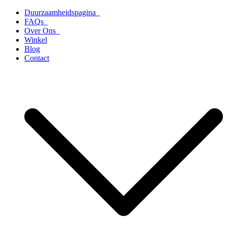
Ga
Duurzaamheidspagina
naar
FAQs
de
Over Ons
inhoud
Winkel
Blog
Contact