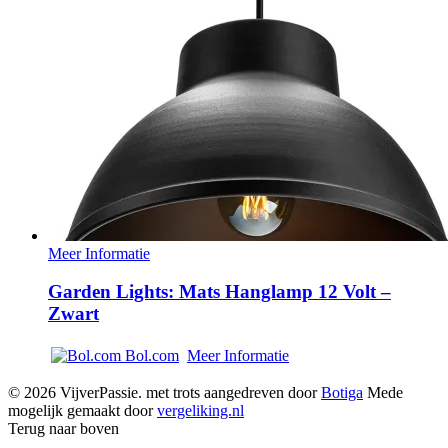
Meer Informatie
Garden Lights: Mats Hanglamp 12 Volt –
Zwart
Bol.com
Meer Informatie
© 2026 VijverPassie. met trots aangedreven door
Botiga
Mede
mogelijk gemaakt door
vergeliking.nl
Terug naar boven