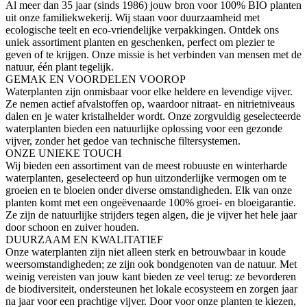
Al meer dan 35 jaar (sinds 1986) jouw bron voor 100% BIO planten
uit onze familiekwekerij. Wij staan voor duurzaamheid met
ecologische teelt en eco-vriendelijke verpakkingen. Ontdek ons
uniek assortiment planten en geschenken, perfect om plezier te
geven of te krijgen. Onze missie is het verbinden van mensen met de
natuur, één plant tegelijk.
GEMAK EN VOORDELEN VOOROP
Waterplanten zijn onmisbaar voor elke heldere en levendige vijver.
Ze nemen actief afvalstoffen op, waardoor nitraat- en nitrietniveaus
dalen en je water kristalhelder wordt. Onze zorgvuldig geselecteerde
waterplanten bieden een natuurlijke oplossing voor een gezonde
vijver, zonder het gedoe van technische filtersystemen.
ONZE UNIEKE TOUCH
Wij bieden een assortiment van de meest robuuste en winterharde
waterplanten, geselecteerd op hun uitzonderlijke vermogen om te
groeien en te bloeien onder diverse omstandigheden. Elk van onze
planten komt met een ongeëvenaarde 100% groei- en bloeigarantie.
Ze zijn de natuurlijke strijders tegen algen, die je vijver het hele jaar
door schoon en zuiver houden.
DUURZAAM EN KWALITATIEF
Onze waterplanten zijn niet alleen sterk en betrouwbaar in koude
weersomstandigheden; ze zijn ook bondgenoten van de natuur. Met
weinig vereisten van jouw kant bieden ze veel terug: ze bevorderen
de biodiversiteit, ondersteunen het lokale ecosysteem en zorgen jaar
na jaar voor een prachtige vijver. Door voor onze planten te kiezen,