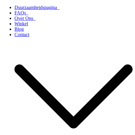
Ga
Duurzaamheidspagina
naar
FAQs
de
Over Ons
inhoud
Winkel
Blog
Contact