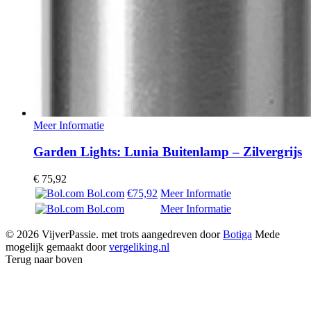
Meer Informatie
Garden Lights: Lunia Buitenlamp – Zilvergrijs
€
75,92
Bol.com
€75,92
Meer Informatie
Bol.com
Meer Informatie
© 2026 VijverPassie. met trots aangedreven door
Botiga
Mede
mogelijk gemaakt door
vergeliking.nl
Terug naar boven