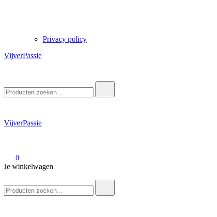
Privacy policy
VijverPassie
Zoek
naar:
VijverPassie
0
Je winkelwagen
Zoek
naar: