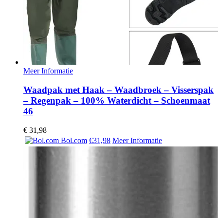
Meer Informatie
Waadpak met Haak – Waadbroek – Visserspak
– Regenpak – 100% Waterdicht – Schoenmaat
46
€
31,98
Bol.com
€31,98
Meer Informatie