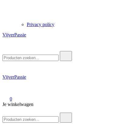
Privacy policy
VijverPassie
Zoek
naar:
VijverPassie
0
Je winkelwagen
Zoek
naar: