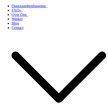
Ga
Duurzaamheidspagina
naar
FAQs
de
Over Ons
inhoud
Winkel
Blog
Contact