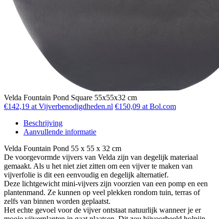
Velda Fountain Pond Square 55x55x32 cm
€142,19 at Vijverbenodigdheden.nl
€150,09 at Bol.com
Beschrijving
Aanvullende informatie
Velda Fountain Pond 55 x 55 x 32 cm
De voorgevormde vijvers van Velda zijn van degelijk materiaal
gemaakt. Als u het niet ziet zitten om een vijver te maken van
vijverfolie is dit een eenvoudig en degelijk alternatief.
Deze lichtgewicht mini-vijvers zijn voorzien van een pomp en een
plantenmand. Ze kunnen op veel plekken rondom tuin, terras of
zelfs van binnen worden geplaatst.
Het echte gevoel voor de vijver ontstaat natuurlijk wanneer je er
mooie vijverplanten in gaat plaatsen. Dit zou bijvoorbeeld holpijp,