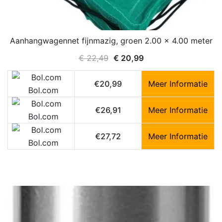
Aanhangwagennet fijnmazig, groen 2.00 x 4.00 meter
Oorspronkelijke
Huidige
€
22,49
€
20,99
prijs
prijs
was:
is:
€20,99
Meer Informatie
Bol.com
€ 22,49.
€ 20,99.
€26,91
Meer Informatie
Bol.com
€27,72
Meer Informatie
Bol.com