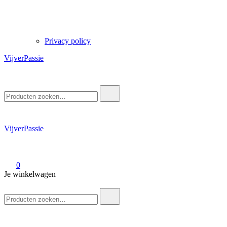
Privacy policy
VijverPassie
Zoek
naar:
VijverPassie
0
Je winkelwagen
Zoek
naar: