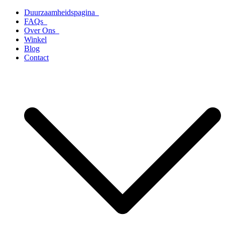
Ga
Duurzaamheidspagina
naar
FAQs
de
Over Ons
inhoud
Winkel
Blog
Contact