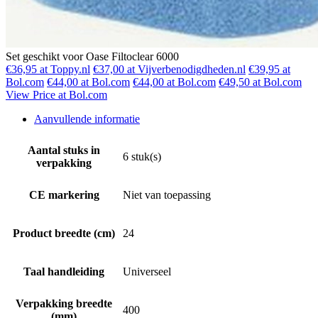
Set geschikt voor Oase Filtoclear 6000
€36,95 at Toppy.nl
€37,00 at Vijverbenodigdheden.nl
€39,95 at
Bol.com
€44,00 at Bol.com
€44,00 at Bol.com
€49,50 at Bol.com
View Price at Bol.com
Aanvullende informatie
Aantal stuks in
6 stuk(s)
verpakking
CE markering
Niet van toepassing
Product breedte (cm)
24
Taal handleiding
Universeel
Verpakking breedte
400
(mm)