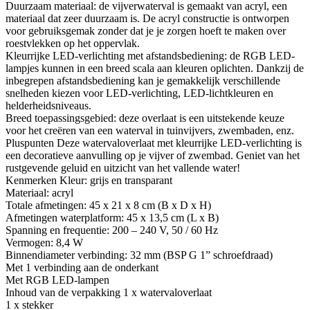
Duurzaam materiaal: de vijverwaterval is gemaakt van acryl, een
materiaal dat zeer duurzaam is. De acryl constructie is ontworpen
voor gebruiksgemak zonder dat je je zorgen hoeft te maken over
roestvlekken op het oppervlak.
Kleurrijke LED-verlichting met afstandsbediening: de RGB LED-
lampjes kunnen in een breed scala aan kleuren oplichten. Dankzij de
inbegrepen afstandsbediening kan je gemakkelijk verschillende
snelheden kiezen voor LED-verlichting, LED-lichtkleuren en
helderheidsniveaus.
Breed toepassingsgebied: deze overlaat is een uitstekende keuze
voor het creëren van een waterval in tuinvijvers, zwembaden, enz.
Pluspunten Deze watervaloverlaat met kleurrijke LED-verlichting is
een decoratieve aanvulling op je vijver of zwembad. Geniet van het
rustgevende geluid en uitzicht van het vallende water!
Kenmerken Kleur: grijs en transparant
Materiaal: acryl
Totale afmetingen: 45 x 21 x 8 cm (B x D x H)
Afmetingen waterplatform: 45 x 13,5 cm (L x B)
Spanning en frequentie: 200 – 240 V, 50 / 60 Hz
Vermogen: 8,4 W
Binnendiameter verbinding: 32 mm (BSP G 1” schroefdraad)
Met 1 verbinding aan de onderkant
Met RGB LED-lampen
Inhoud van de verpakking 1 x watervaloverlaat
1 x stekker