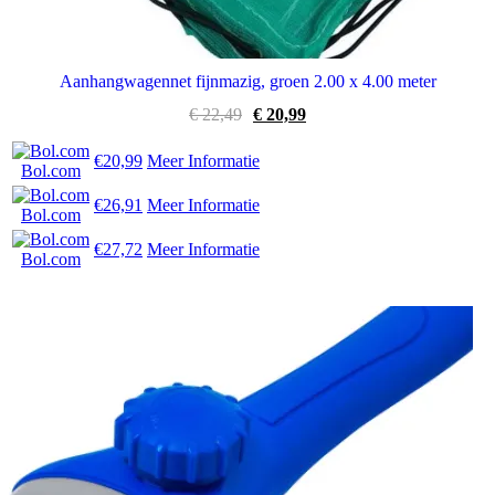
Aanhangwagennet fijnmazig, groen 2.00 x 4.00 meter
Oorspronkelijke
Huidige
€
22,49
€
20,99
prijs
prijs
was:
is:
€20,99
Meer Informatie
Bol.com
€ 22,49.
€ 20,99.
€26,91
Meer Informatie
Bol.com
€27,72
Meer Informatie
Bol.com