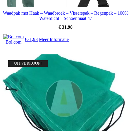
Waadpak met Haak – Waadbroek – Visserspak – Regenpak – 100%
Waterdicht – Schoenmaat 47
€
31,98
€31,98
Meer Informatie
Bol.com
UITVERKOOP!