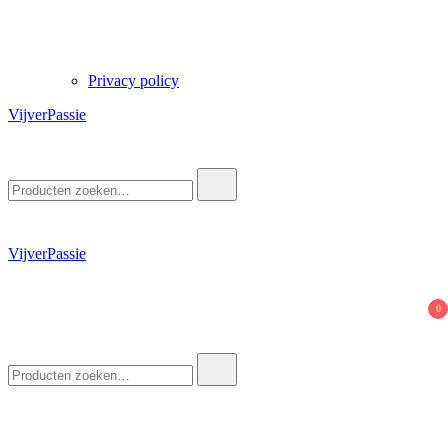
Privacy policy
VijverPassie
Zoek
naar:
VijverPassie
0
Zoek
naar: