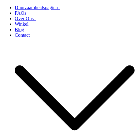
Ga
Duurzaamheidspagina
naar
FAQs
de
Over Ons
inhoud
Winkel
Blog
Contact