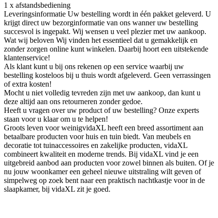
1 x afstandsbediening
Leveringsinformatie Uw bestelling wordt in één pakket geleverd. U
krijgt direct uw bezorginformatie van ons wanner uw bestelling
succesvol is ingepakt. Wij wensen u veel plezier met uw aankoop.
Wat wij beloven Wij vinden het essentieel dat u gemakkelijk en
zonder zorgen online kunt winkelen. Daarbij hoort een uitstekende
klantenservice!
Als klant kunt u bij ons rekenen op een service waarbij uw
bestelling kosteloos bij u thuis wordt afgeleverd. Geen verrassingen
of extra kosten!
Mocht u niet volledig tevreden zijn met uw aankoop, dan kunt u
deze altijd aan ons retourneren zonder gedoe.
Heeft u vragen over uw product of uw bestelling? Onze experts
staan voor u klaar om u te helpen!
Groots leven voor weinigvidaXL heeft een breed assortiment aan
betaalbare producten voor huis en tuin biedt. Van meubels en
decoratie tot tuinaccessoires en zakelijke producten, vidaXL
combineert kwaliteit en moderne trends. Bij vidaXL vind je een
uitgebreid aanbod aan producten voor zowel binnen als buiten. Of je
nu jouw woonkamer een geheel nieuwe uitstraling wilt geven of
simpelweg op zoek bent naar een praktisch nachtkastje voor in de
slaapkamer, bij vidaXL zit je goed.