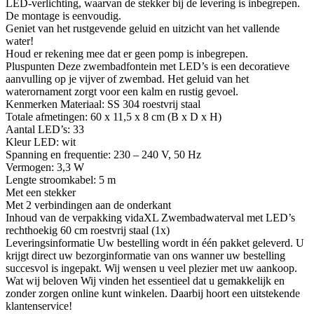
LED-verlichting, waarvan de stekker bij de levering is inbegrepen.
De montage is eenvoudig.
Geniet van het rustgevende geluid en uitzicht van het vallende
water!
Houd er rekening mee dat er geen pomp is inbegrepen.
Pluspunten Deze zwembadfontein met LED’s is een decoratieve
aanvulling op je vijver of zwembad. Het geluid van het
waterornament zorgt voor een kalm en rustig gevoel.
Kenmerken Materiaal: SS 304 roestvrij staal
Totale afmetingen: 60 x 11,5 x 8 cm (B x D x H)
Aantal LED’s: 33
Kleur LED: wit
Spanning en frequentie: 230 – 240 V, 50 Hz
Vermogen: 3,3 W
Lengte stroomkabel: 5 m
Met een stekker
Met 2 verbindingen aan de onderkant
Inhoud van de verpakking vidaXL Zwembadwaterval met LED’s
rechthoekig 60 cm roestvrij staal (1x)
Leveringsinformatie Uw bestelling wordt in één pakket geleverd. U
krijgt direct uw bezorginformatie van ons wanner uw bestelling
succesvol is ingepakt. Wij wensen u veel plezier met uw aankoop.
Wat wij beloven Wij vinden het essentieel dat u gemakkelijk en
zonder zorgen online kunt winkelen. Daarbij hoort een uitstekende
klantenservice!