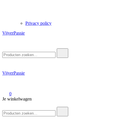
Privacy policy
VijverPassie
Zoek
naar:
VijverPassie
0
Je winkelwagen
Zoek
naar: