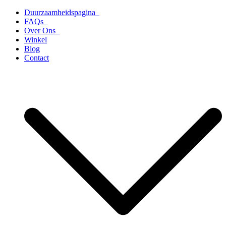
Ga
Duurzaamheidspagina
naar
FAQs
de
Over Ons
inhoud
Winkel
Blog
Contact