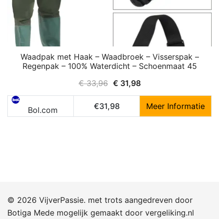
Waadpak met Haak – Waadbroek – Visserspak –
Regenpak – 100% Waterdicht – Schoenmaat 45
Oorspronkelijke
Huidige
€
33,96
€
31,98
prijs
prijs
€31,98
Meer Informatie
was:
is:
Bol.com
€ 33,96.
€ 31,98.
© 2026 VijverPassie. met trots aangedreven door
Botiga
Mede mogelijk gemaakt door
vergeliking.nl